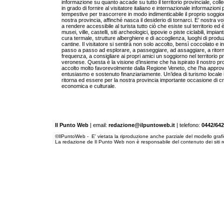
informazione su quanto accade su tutto il territorio provinciale, colleg
in grado di fornire al visitatore italiano e internazionale informazioni 
tempestive per trascorrere in modo indimenticabile il proprio soggio
nostra provincia, affinché nasca il desiderio di tornarci. E’ nostra vo
a rendere accessibile al turista tutto ciò che esiste sul territorio ed è 
musei, ville, castelli, siti archeologici, ippovie o piste ciclabili, impiant
cura termale, strutture alberghiere e di accoglienza, luoghi di produ
cantine. Il visitatore si sentirà non solo accolto, bensì coccolato e 
passo a passo ad esplorare, a passeggiare, ad assaggiare, a ritor
frequenza, a consigliare ai propri amici un soggiorno nel territorio p
veronese. Questa è la visione d’insieme che ha ispirato il nostro pr
accolto molto favorevolmente dalla Regione Veneto, che l’ha appro
entusiasmo e sostenuto finanziariamente. Un’idea di turismo locale 
ritorna ed essere per la nostra provincia importante occasione di cr
economica e culturale.
Il Punto Web
| email:
redazione@ilpuntoweb.it
| telefono:
0442/64
©IlPuntoWeb - E' vietata la riproduzione anche parziale del modello grafico 
La redazione de Il Punto Web non è responsabile del contenuto dei siti rec