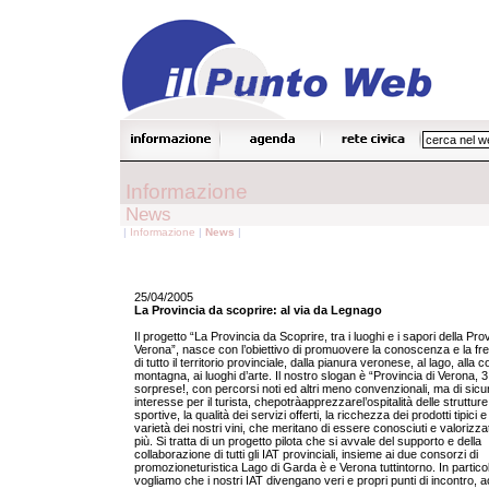
Informazione
News
|
Informazione
|
News
|
25/04/2005
La Provincia da scoprire: al via da Legnago
Il progetto “La Provincia da Scoprire, tra i luoghi e i sapori della Prov
Verona”, nasce con l’obiettivo di promuovere la conoscenza e la fr
di tutto il territorio provinciale, dalla pianura veronese, al lago, alla col
montagna, ai luoghi d’arte. Il nostro slogan è “Provincia di Verona, 
sorprese!, con percorsi noti ed altri meno convenzionali, ma di sicu
interesse per il turista, chepotràapprezzarel’ospitalità delle strutture 
sportive, la qualità dei servizi offerti, la ricchezza dei prodotti tipici e 
varietà dei nostri vini, che meritano di essere conosciuti e valorizza
più. Si tratta di un progetto pilota che si avvale del supporto e della
collaborazione di tutti gli IAT provinciali, insieme ai due consorzi di
promozioneturistica Lago di Garda è e Verona tuttintorno. In partico
vogliamo che i nostri IAT divengano veri e propri punti di incontro, 