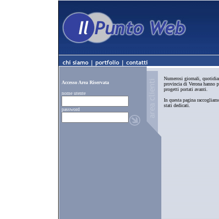
Numerosi giornali, quotidian
Accesso Area Riservata
provincia di Verona hanno pa
progetti portati avanti.
nome utente
In questa pagina raccogliamo
stati dedicati.
password